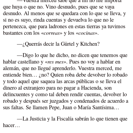
que huya o que no. Vino desnudo, pues que se vaya
desnudo. Al menos que se quedara con lo que se lleva, y
si no es suyo, rinda cuentas y devuelva lo que no le
pertenezca, que para ladrones en estas tierras ya tuvimos
bastantes con los
«
correas
»
y los
«
cocinas
»
.
—¿Querrás decir la Gürtel y Kitchen?
—Digo lo que he dicho, no dicen que tenemos que
hablar castellano y
«
res mes
». Pues no voy a hablar en
alemán, que no llegué aprenderlo. Vuestra merced, me
entiende bien… ¿no? Quien roba debe devolver lo robado
y todo aquel que saquea las arcas públicas o se lleva el
dinero al extranjero para no pagar a Hacienda, son
delincuentes y como tal deben rendir cuentas, devolver lo
robado y después ser juzgados y condenados de acuerdo a
sus faltas. Se llamen Pepe, Juan o María Santísima…
—La Justicia y la Fiscalía sabrán lo que tienen que
hacer…