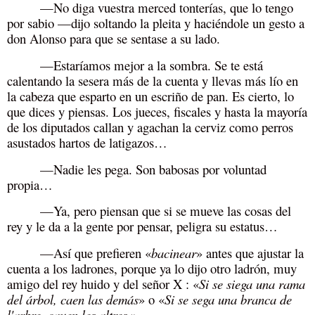
—No diga vuestra merced tonterías, que lo tengo
por sabio —dijo soltando la pleita y haciéndole un gesto a
don Alonso para que se sentase a su lado.
—Estaríamos mejor a la sombra. Se te está
calentando la sesera más de la cuenta y llevas más lío en
la cabeza que esparto en un escriño de pan. Es cierto, lo
que dices y piensas. Los jueces, fiscales y hasta la mayoría
de los diputados callan y agachan la cerviz como perros
asustados hartos de latigazos…
—Nadie les pega. Son babosas por voluntad
propia…
—Ya, pero piensan que si se mueve las cosas del
rey y le da a la gente por pensar, peligra su estatus…
—Así que prefieren
«
bacinear
»
antes que ajustar la
cuenta a los ladrones, porque ya lo dijo otro ladrón, muy
amigo del rey huido y del señor X : «
Si se siega una rama
del árbol, caen las demás
» o
«
Si se sega una branca de
l'arbre, cauen les altres.
»