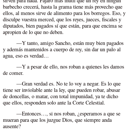
sirven para nada. Pájaro más inútil que un rey en ningún
barbecho crecerá, hasta la grama tiene más provecho que
ellos, al menos sirve de alimento para los borregos. Eso, y
disculpe vuestra merced, que los reyes, jueces, fiscales y
diputados, bien pagados sí que están, para que encima se
apropien de lo que no deben.
—Y tanto, amigo Sancho, están muy bien pagados
y además mantenidos a cuerpo de rey, sin dar un palo al
agua, eso es verdad…
—Y a pesar de ello, nos roban a quienes les damos
de comer.
—Gran verdad es. No te lo voy a negar. Es lo que
tiene ser inviolable ante la ley, que pueden robar, abusar
de doncellas, o matar, con total impunidad, ya te dicho
que ellos, responden solo ante la Corte Celestial.
—Entonces…, si nos roban, ¿esperamos a que se
mueran para que los juzgue Dios, que siempre anda
ausente?