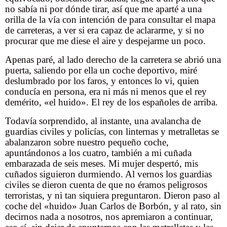
no sabía ni por dónde tirar, así que me aparté a una
orilla de la vía con intención de para consultar el mapa
de carreteras, a ver si era capaz de aclararme, y si no
procurar que me diese el aire y despejarme un poco.
Apenas paré, al lado derecho de la carretera se abrió una
puerta, saliendo por ella un coche deportivo, miré
deslumbrado por los faros, y entonces lo vi, quien
conducía en persona, era ni más ni menos que el rey
demérito,
«
el huido». El rey de los españoles de arriba.
Todavía sorprendido, al instante, una avalancha de
guardias civiles y policías, con linternas y metralletas se
abalanzaron sobre nuestro pequeño coche,
apuntándonos a los cuatro, también a mi cuñada
embarazada de seis meses. Mi mujer despertó, mis
cuñados siguieron durmiendo. Al vernos los guardias
civiles se dieron cuenta de que no éramos peligrosos
terroristas, y ni tan siquiera preguntaron. Dieron paso al
coche del «huido» Juan Carlos de Borbón, y al rato, sin
decirnos nada a nosotros, nos apremiaron a continuar,