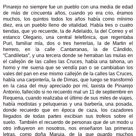
Pinarejo no siempre fue un pueblo con una media de edad
de más de cincuenta años, cuando yo era crio, éramos
muchos, los quintos todos los años había como mínimo
diez, era un pueblo lleno de vitalidad. Había tres o cuatro
tiendas, que yo recuerde, la de Adelaido, la del Correo y el
estanco Olegario, una central telefónica, que regentaba
Puri, familiar mía, dos o tres herrerías, la de Martin el
herrero, en la calle Cantarranas, la de Cándido,
“Candiletas”, y una tercera donde se herraban las mulas en
el callejón de las calles las Cruces, había una tahona, un
horno y me suena que se vendía pan o se cambiaban los
vales del pan en ese mismo callejón de la calles las Cruces,
había una carpintería, la de Dimas, que luego se transformó
en la casa del muy apreciado por mí, taxista de Pinarejo
Antonio, fallecido si no recuerdo mal un 11 de septiembre en
Requena, cuando realizaba el último de sus miles de viajes,
había modistas y peluqueras y una barbería, una posada,
donde recuerdo que en época de caza, los cazadores
llegados de todas partes excibian sus trofeos sobre el
suelo. También el recuerdo de personas que de un modo u
otro influyeron en nosotros, nos enseñaron las primeras
letras, como doña Maruja, de la que guardo muchos