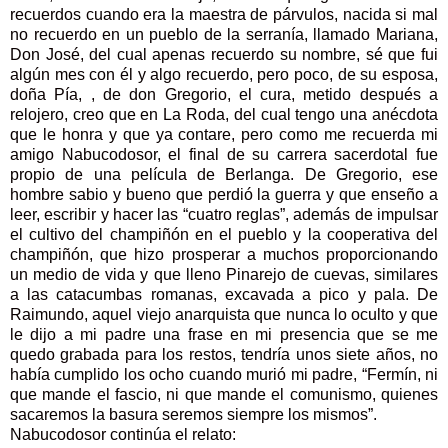
recuerdos cuando era la maestra de párvulos, nacida si mal
no recuerdo en un pueblo de la serranía, llamado Mariana,
Don José, del cual apenas recuerdo su nombre, sé que fui
algún mes con él y algo recuerdo, pero poco, de su esposa,
doña Pía, , de don Gregorio, el cura, metido después a
relojero, creo que en La Roda, del cual tengo una anécdota
que le honra y que ya contare, pero como me recuerda mi
amigo Nabucodosor, el final de su carrera sacerdotal fue
propio de una película de Berlanga. De Gregorio, ese
hombre sabio y bueno que perdió la guerra y que enseño a
leer, escribir y hacer las “cuatro reglas”, además de impulsar
el cultivo del champiñón en el pueblo y la cooperativa del
champiñón, que hizo prosperar a muchos proporcionando
un medio de vida y que lleno Pinarejo de cuevas, similares
a las catacumbas romanas, excavada a pico y pala. De
Raimundo, aquel viejo anarquista que nunca lo oculto y que
le dijo a mi padre una frase en mi presencia que se me
quedo grabada para los restos, tendría unos siete años, no
había cumplido los ocho cuando murió mi padre, “Fermín, ni
que mande el fascio, ni que mande el comunismo, quienes
sacaremos la basura seremos siempre los mismos”.
Nabucodosor continúa el relato: