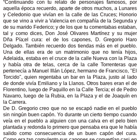
“Continuando con tu relato de personajes famosos, por
aquella época recuerdo, aparte de otros muchos, a Lunares
y Celedonio que vivían en la calle de las Cruces; Honorio
que se vino a vivir a Valencia en compañía de la Segunda y
de su marido Federico; y de los que tu comentabas estaban,
tal y como dices, Don José Olivares Martínez y su mujer
Dña Pía;el cura: el de los capones, D. Gregorio Haro
Delgado. También recuerdo dos tiendas más en el pueblo.
Una de ellas era de un matrimonio que no tenía hijos,
Adelaida, estaba en el cruce de la calle Nueva con la Plaza
y había otra de telas, cerca de la calle Torrenteras que
pertenecía a Manuel Illán López, hermano de Francisco, "El
Torcido", quien regentaba un bar en la Plaza, justo al lado
de donde vivía Emiliano y la Llanos. Otros bares eran el de
Florentino, luego de Paquillo en la Calle Tercia; el de Pedro
Navarro, luego de la Rubia, en la Plaza y el de Joaquín en
la Carrera.
De D. Gregorio creo que no se escapó nadie en el pueblo
sin ningún buen capón. Yo durante un cierto tiempo cuando
veía en el pueblo a alguien con una calva en el pelo bien
plantada y redonda lo primero que pensaba era que le había
salido como consecuencia de un buen capón del cura.
Como era tan corpulento sus capones se convertían casi en