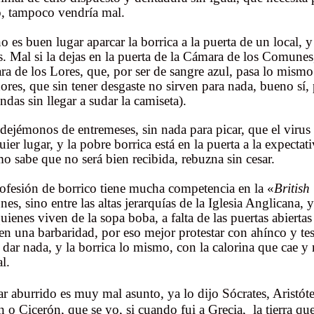
o, tampoco vendría mal.
o es buen lugar aparcar la borrica a la puerta de un local,
s. Mal si la dejas en la puerta de la Cámara de los Comune
a de los Lores, que, por ser de sangre azul, pasa lo mism
ores, que sin tener desgaste no sirven para nada, bueno sí, 
ndas sin llegar a sudar la camiseta).
dejémonos de entremeses, sin nada para picar, que el viru
uier lugar, y la pobre borrica está en la puerta a la expectati
o sabe que no será bien recibida, rebuzna sin cesar.
ofesión de borrico tiene mucha competencia en la «
British
es, sino entre las altas jerarquías de la Iglesia Anglicana, y
uienes viven de la sopa boba
,
a falta de las puertas abierta
en una barbaridad, por eso mejor protestar con ahínco y tes
 dar nada, y la borrica lo mismo, con la calorina que cae y 
l.
 aburrido es muy mal asunto, ya lo dijo
Sócrates
, Aristót
n o Cicerón, que se yo, si cuando fui a Grecia, la tierra que