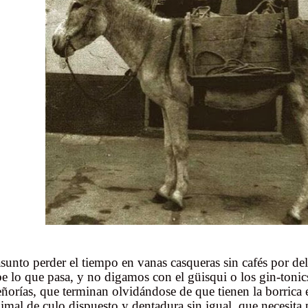
sunto perder el tiempo en vanas casqueras sin cafés por del
be lo que pasa, y no digamos con el güisqui o los gin-toni
eñorías, que terminan olvidándose de que tienen la borrica 
imal de culo dispuesto y dentadura sin igual, que necesita 