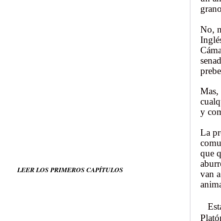
gran
No, n
Inglé
Cámar
senad
prebe
Mas, 
cualq
y com
La pr
comun
que q
aburr
LEER LOS PRIMEROS CAPÍTULOS
van a
anima
Estar
Plató