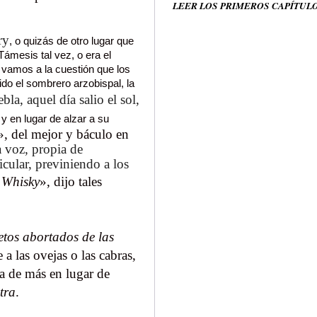
LEER LOS PRIMEROS CAPÍTUL
ry
, o quizás de otro lugar que
Támesis tal vez, o era el
 vamos a la cuestión que los
do el sombrero arzobispal, la
la, aquel día salio el sol,
y en lugar de alzar a su
», del mejor y báculo en
 voz, propia de
ticular, previniendo a los
 Whisky
», dijo
tales
etos abortados de las
e a las ovejas o las cabras,
a de más en lugar de
tra
.