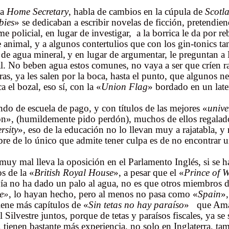
la
Home Secretary
, habla de cambios en la cúpula de
Scotl
bies
» se dedicaban a escribir novelas de ficción, pretendie
me policial, en lugar de investigar, a la borrica le da por re
 animal, y a algunos contertulios que con los gin-tonics ta
 de agua mineral,
y en lugar de argumentar, le preguntan a P
l. No beben agua estos comunes, no vaya a ser que críen r
ras, ya les salen por la boca, hasta el punto, que algunos n
ca el bozal, eso sí, con la «
Union Flag
» bordado en un lat
ndo de escuela de pago, y con títulos de las mejores «
unive
n», (humildemente pido perdón), muchos de ellos regalado
rsity
», eso de la educación no lo llevan muy a rajatabla, y
bre de lo único que admite tener culpa es de no encontrar 
muy mal lleva la oposición en el Parlamento Inglés, si se h
os de la «
British Royal House
», a pesar que el «
Prince of W
ía no ha dado un palo al agua, no es que otros miembros 
e»
, lo hayan hecho, pero al menos no pasa como «
Spain
»,
iene más capítulos de «
Sin tetas no hay paraíso
» que Ama
 Silvestre juntos, porque de tetas y paraísos fiscales, ya se
, tienen bastante más experiencia, no solo en Inglaterra, t