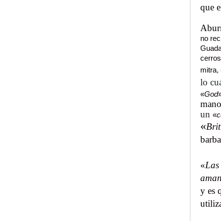
que e
Aburr
no rec
Guadal
cerros
mitra,
lo cu
«
God
mano,
un
«
c
«
Brit
barba
«
Las 
amant
y es 
utiliz