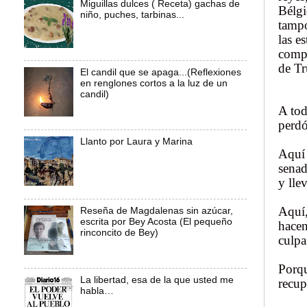
Miguillas dulces ( Receta) gachas de
Bélgi
niño, puches, tarbinas...
tampo
las e
compr
de T
El candil que se apaga...(Reflexiones
en renglones cortos a la luz de un
candil)
A tod
perdó
Llanto por Laura y Marina
Aquí 
senad
y lle
Aquí,
Reseña de Magdalenas sin azúcar,
escrita por Bey Acosta (El pequeño
hacen
rinconcito de Bey)
culpa
Porqu
La libertad, esa de la que usted me
recup
habla…