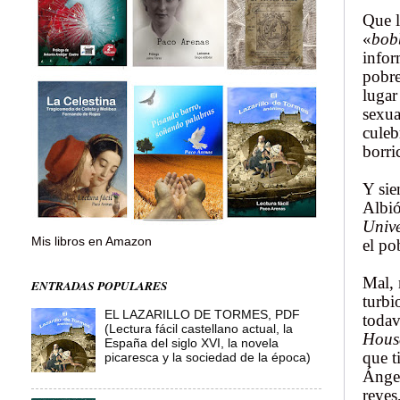
Que 
«
bob
infor
pobre
lugar
sexua
culeb
borri
Y sie
Albió
Unive
Mis libros en Amazon
el po
Mal, 
ENTRADAS POPULARES
turbi
EL LAZARILLO DE TORMES, PDF
todav
(Lectura fácil castellano actual, la
Hous
España del siglo XVI, la novela
que t
picaresca y la sociedad de la época)
Ángel
reyes