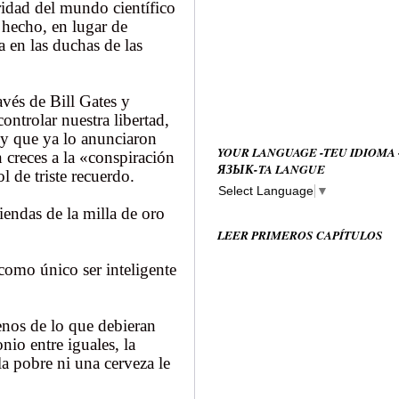
ridad del mundo científico
e hecho, en lugar de
a en las duchas de las
avés de Bill Gates y
ntrolar nuestra libertad,
 y que ya lo anunciaron
YOUR LANGUAGE -TEU IDIOMA
creces a la «conspiración
ЯЗЫК-TA LANGUE
 de triste recuerdo.
Select Language
▼
iendas de la milla de oro
LEER PRIMEROS CAPÍTULOS
como único ser inteligente
nos de lo que debieran
nio entre iguales, la
la pobre ni una cerveza le