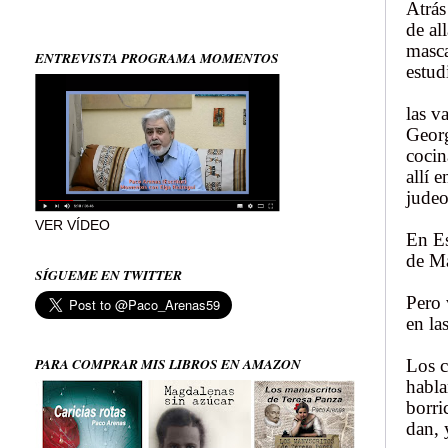
Atrás
de al
masca
ENTREVISTA PROGRAMA MOMENTOS
estud
las v
Georg
cocin
allí e
judeo
VER VÍDEO
En Es
de Ma
SÍGUEME EN TWITTER
Pero 
en la
PARA COMPRAR MIS LIBROS EN AMAZON
Los c
habla
borri
dan, 