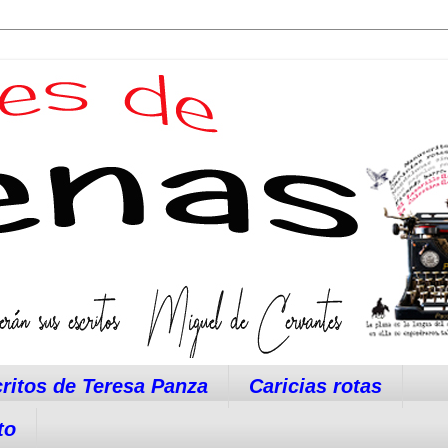
ritos de Teresa Panza
Caricias rotas
to