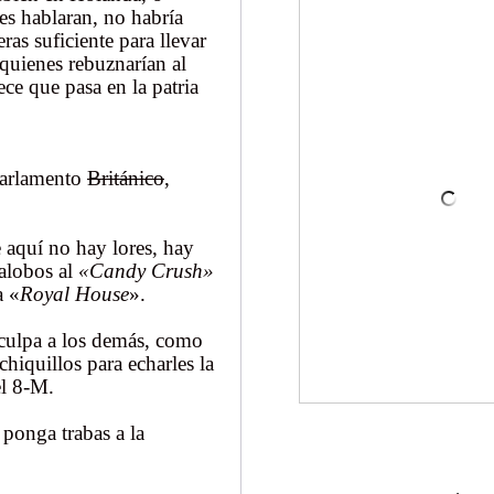
les hablaran, no habría
ras suficiente para llevar
 quienes rebuznarían al
ce que pasa en la patria
 Parlamento
Británico
,
 aquí no hay lores, hay
lalobos al
«Candy Crush»
a «
Royal House
».
 culpa a los demás, como
hiquillos para echarles la
el 8-M.
 ponga trabas a la