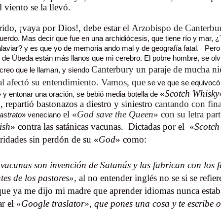
l viento se la llevó.
ido, ¡vaya por Dios!, debe estar el
Arzobispo de Canterbu
uerdo. Mas decir que fue en una archidiócesis, que tiene río y mar, ¿
aviar? y es que yo de memoria ando mal y de geografía fatal. Pero
 de Úbeda están más llanos que mi cerebro. El pobre hombre, se olvi
Canterbury un paraje de mucha nieb
 creo que le llaman, y siendo
al afectó su entendimiento. Vamos, que
se ve que se equivocó 
«
Scotch Whisky
» y entonar una oración, se bebió media botella de
 repartió bastonazos a diestro y siniestro
cantando con fina
el «
God save the Queen
» con su letra par
astrato
» veneciano
ish
» contra las satánicas vacunas. Dictadas por el
«
Scotch
ridades sin perdón de su «
God
» como:
vacunas son invención de Satanás y las fabrican con los f
es de los pastores»
, al no entender inglés no se si se refier
que ya me dijo mi madre que aprender idiomas nunca estab
ar el «
Google traslator», que pones una cosa y te escribe o