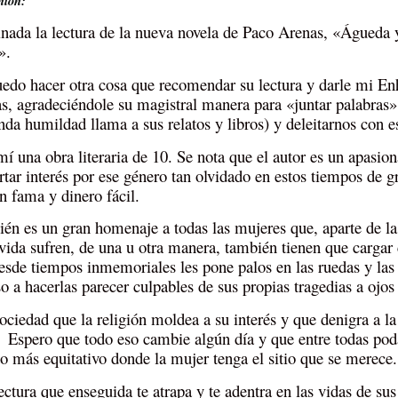
nión:
nada la lectura de la nueva novela de Paco Arenas, «Águeda 
».
edo hacer otra cosa que recomendar su lectura y darle mi En
s, agradeciéndole su magistral manera para «juntar palabras»
nda humildad llama a sus relatos y libros) y deleitarnos con e
mí una obra literaria de 10. Se nota que el autor es un apasi
rtar interés por ese género tan olvidado en estos tiempos de g
n fama y dinero fácil.
én es un gran homenaje a todas las mujeres que, aparte de las
 vida sufren, de una u otra manera, también tienen que cargar 
esde tiempos inmemoriales les pone palos en las ruedas y las 
so a hacerlas parecer culpables de sus propias tragedias a ojos
ociedad que la religión moldea a su interés y que denigra a l
Espero que todo eso cambie algún día y que entre todas po
 más equitativo donde la mujer tenga el sitio que se merece.
ectura que enseguida te atrapa y te adentra en las vidas de su