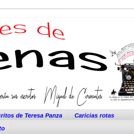
ritos de Teresa Panza
Caricias rotas
to