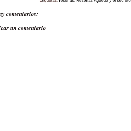
Etiquetas:
reseñas
,
Reseñas Águeda y el secreto
ay comentarios:
icar un comentario