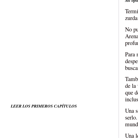
Mi opi
Termi
zurda
No pu
Arena
profu
Para 
despe
busca
Tambi
de la
que d
inclu
LEER LOS PRIMEROS CAPÍTULOS
Una s
serlo.
mundo
Una l