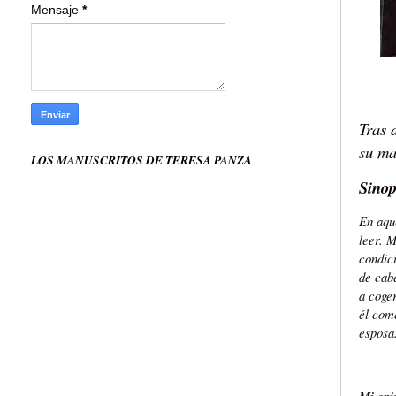
Mensaje
*
Tras 
su ma
LOS MANUSCRITOS DE TERESA PANZA
Sinop
En aqu
leer. 
condic
de cabe
a coger
él come
esposa.