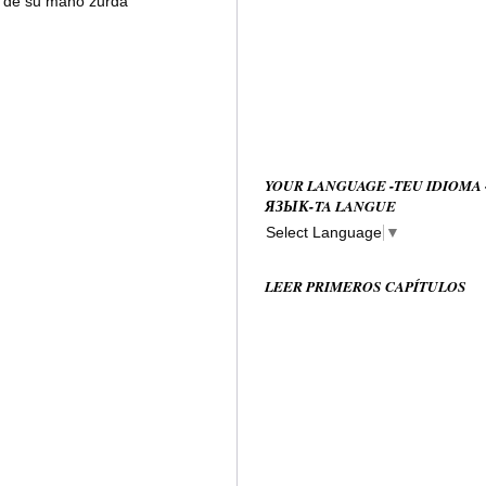
 de su mano zurda
YOUR LANGUAGE -TEU IDIOMA
ЯЗЫК-TA LANGUE
Select Language
▼
LEER PRIMEROS CAPÍTULOS