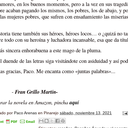
amores, en los buenos momentos, pero a la vez en sus tragedia
re acaban pagando los mismos, los pobres, los de abajo, y po
 las mujeres pobres, que sufren con ensañamiento las miseria
storia tiene también sus héroes, héroes locos… o ¿quizá no tant
re todo con su heroína y luchadora incansable, esa que da títul
s sincera enhorabuena a este mago de la pluma.
l duende de las letras siga visitándote con asiduidad y así pode
s gracias, Paco. Me encanta como «juntas palabras»...
-
Fran Grillo Martín-
ar la novela en Amazon, pincha
aquí
ado por
Paco Arenas
en Pinarejo
sábado, noviembre 13, 2021