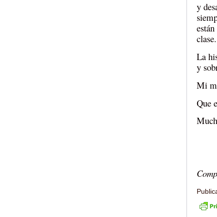
y des
siemp
están
clase.
La hi
y sob
Mi má
Que e
Mucha
Compr
Public