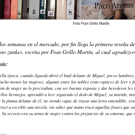
Foto Fran Grillo Martín
dos semanas en el mercado, por fin llega la primera reseña d
no zurda»
, escrita por Fran Grillo Martín, al cual agradezc
sis:
ella época, cuando Águeda abrió el baúl delante de Miguel, pocos hombres, 
Mucho menos las mujeres, algunas entre las nobles eran capaces de leer y f
ión de mujer no lo precisaban, con ser buenas esposas y dar herederos les
llos bermejos, aprendió a leer siguiendo el dedo de Miguel, su marido, mien
 la pluma delante de él, no siendo capaz de trazar una letra entendible, era
nzó a escribir una novela, sin saber qué mano trazó aquellas frases que sal
 Su secreto era su arma de mujer contra los prejuicios de su entorno, que 