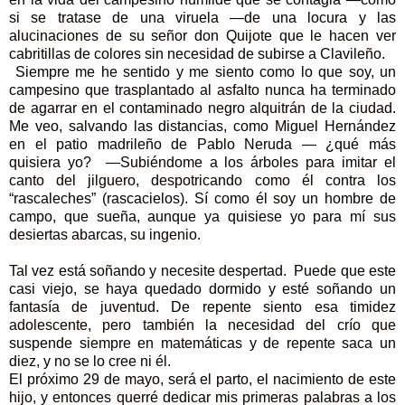
si se tratase de una viruela —de una locura y las
alucinaciones de su señor don Quijote que le hacen ver
cabritillas de colores sin necesidad de subirse a Clavileño.
Siempre me he sentido y me siento como lo que soy, un
campesino que trasplantado al asfalto nunca ha terminado
de agarrar en el contaminado negro alquitrán de la ciudad.
Me veo, salvando las distancias, como Miguel Hernández
en el patio madrileño de Pablo Neruda — ¿qué más
quisiera yo? —Subiéndome a los árboles para imitar el
canto del jilguero, despotricando como él contra los
“rascaleches” (rascacielos). Sí como él soy un hombre de
campo, que sueña, aunque ya quisiese yo para mí sus
desiertas abarcas, su ingenio.
Tal vez está soñando y necesite despertad. Puede que este
casi viejo, se haya quedado dormido y esté soñando un
fantasía de juventud. De repente siento esa timidez
adolescente, pero también la necesidad del crío que
suspende siempre en matemáticas y de repente saca un
diez, y no se lo cree ni él.
El próximo 29 de mayo, será el parto, el nacimiento de este
hijo, y entonces querré dedicar mis primeras palabras a los