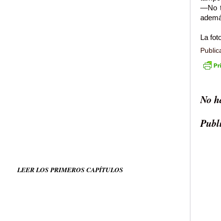
—No te
ademá
La fot
Public
No h
Publ
LEER LOS PRIMEROS CAPÍTULOS