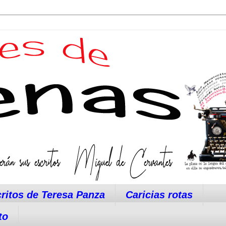
ritos de Teresa Panza
Caricias rotas
to