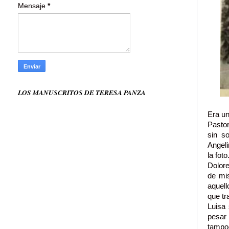
Mensaje
*
LOS MANUSCRITOS DE TERESA PANZA
Era un
Pasto
sin s
Angeli
la fot
Dolor
de mi
aquell
que tr
Luisa 
pesar 
tampoc