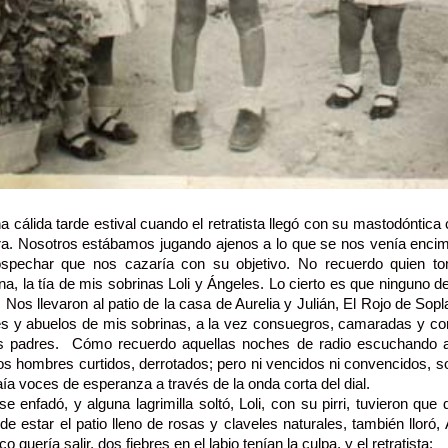
a cálida tarde estival cuando el retratista llegó con su mastodóntica
ra. Nosotros estábamos jugando ajenos a lo que se nos venía enci
ospechar que nos cazaría con su objetivo. No recuerdo quien to
na, la tía de mis sobrinas Loli y Ángeles. Lo cierto es que ninguno d
o. Nos llevaron al patio de la casa de Aurelia y Julián, El Rojo de S
es y abuelos de mis sobrinas, a la vez consuegros, camaradas y c
s padres. Cómo recuerdo aquellas noches de radio escuchando a
os hombres curtidos, derrotados; pero ni vencidos ni convencidos, s
aía voces de esperanza a través de la onda corta del dial.
se enfadó, y alguna lagrimilla soltó, Loli, con su pirri, tuvieron que d
de estar el patio lleno de rosas y claveles naturales, también lloró
o quería salir, dos fiebres en el labio tenían la culpa, y el retratista: