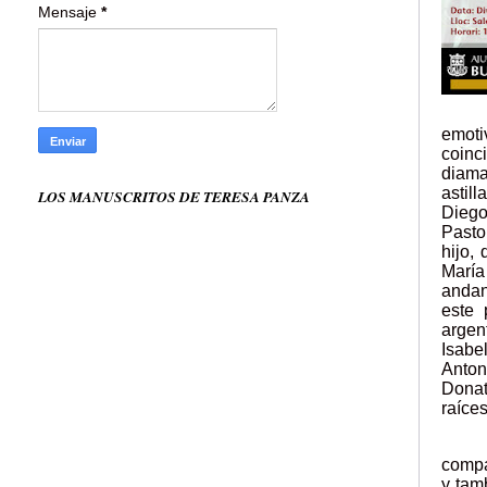
Mensaje
*
emoti
coinc
diama
astil
LOS MANUSCRITOS DE TERESA PANZA
Diego
Pasto
hijo,
María
andan
este 
argen
Isabe
Anton
Donat
raíce
compa
y tam