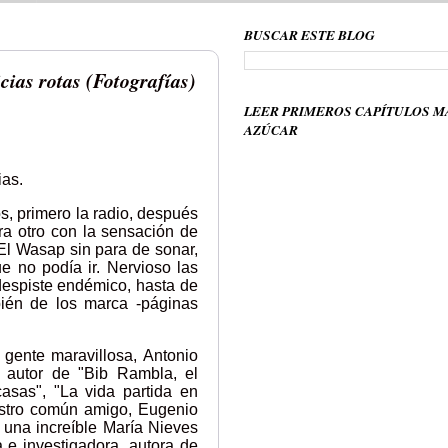
BUSCAR ESTE BLOG
cias rotas (Fotografías)
LEER PRIMEROS CAPÍTULOS M
AZÚCAR
ias.
s, primero la radio, después
ra otro con la sensación de
 El Wasap sin para de sonar,
 no podía ir. Nervioso las
despiste endémico, hasta de
bién de los marca -páginas
gente maravillosa, Antonio
, autor de "Bib Rambla, el
casas", "La vida partida en
stro común amigo, Eugenio
una increíble María Nieves
 e investigadora, autora de