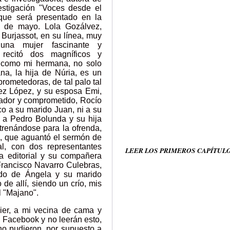
estigación "Voces desde el
 que será presentado en la
4 de mayo. Lola Gozálvez,
 Burjassot, en su línea, muy
una mujer fascinante y
recitó dos magníficos y
s como mi hermana, no solo
na, la hija de Núria, es un
ometedoras, de tal palo tal
nez López, y su esposa Emi,
ajador y comprometido, Rocío
co a su marido Juan, ni a su
y a Pedro Bolunda y su hija
trenándose para la ofrenda,
a, que aguantó el sermón de
al, con dos representantes
LEER LOS PRIMEROS CAPÍTUL
a editorial y su compañera
Francisco Navarro Culebras,
rido de Ángela y su marido
de allí, siendo un crío, mis
l "Majano".
ier, a mi vecina de cama y
n Facebook y no leerán esto,
 no pudieron, por supuesto a