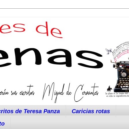
ritos de Teresa Panza
Caricias rotas
to