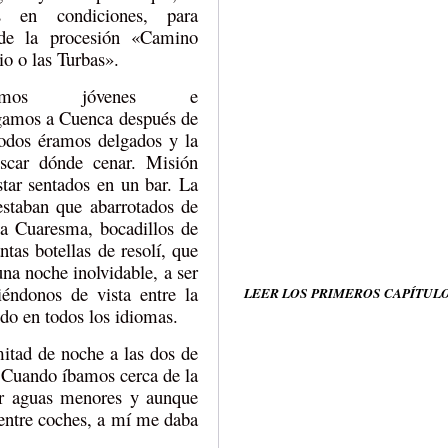
s en condiciones, para
 de la procesión «Camino
io o las Turbas».
ramos jóvenes e
egamos a Cuenca después de
todos éramos delgados y la
scar dónde cenar. Misión
tar sentados en un bar. La
estaban que abarrotados de
la Cuaresma, bocadillos de
as botellas de resolí, que
una noche inolvidable, a ser
éndonos de vista entre la
LEER LOS PRIMEROS CAPÍTUL
do en todos los idiomas.
itad de noche a las dos de
. Cuando íbamos cerca de la
er aguas menores y aunque
 entre coches, a mí me daba