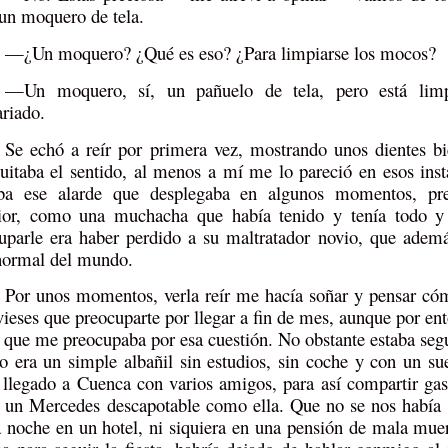
 un moquero de tela.
—¿Un moquero? ¿Qué es eso? ¿Para limpiarse los mocos?
—Un moquero, sí, un pañuelo de tela, pero está lim
ariado.
Se echó a reír por primera vez, mostrando unos dientes bi
uitaba el sentido, al menos a mí me lo pareció en esos ins
aba ese alarde que desplegaba en algunos momentos, pr
ior, como una muchacha que había tenido y tenía todo y
uparle era haber perdido a su maltratador novio, que ademá
ormal del mundo.
Por unos momentos, verla reír me hacía soñar y pensar cóm
vieses que preocuparte por llegar a fin de mes, aunque por en
o que me preocupaba por esa cuestión. No obstante estaba seg
o era un simple albañil sin estudios, sin coche y con un su
 llegado a Cuenca con varios amigos, para así compartir gas
 un Mercedes descapotable como ella. Que no se nos había 
a noche en un hotel, ni siquiera en una pensión de mala mue