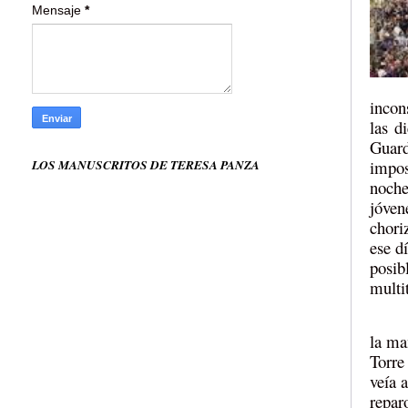
Mensaje
*
incon
las d
Guar
LOS MANUSCRITOS DE TERESA PANZA
impos
noche
jóven
chori
ese d
posib
multi
la ma
Torre
veía 
repar