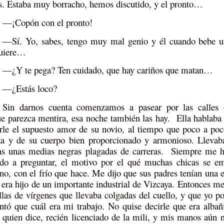
s. Estaba muy borracho, hemos discutido, y el pronto…
—¡Copón con el pronto!
—Sí. Yo, sabes, tengo muy mal genio y él cuando bebe un
uiere…
—¿Y te pega? Ten cuidado, que hay cariños que matan…
—¿Estás loco?
Sin darnos cuenta comenzamos a pasear por las calles 
e parezca mentira, esa noche también las hay. Ella hablaba 
irle el supuesto amor de su novio, al tiempo que poco a po
za y de su cuerpo bien proporcionado y armonioso. Llevab
as unas medias negras plagadas de carreras. Siempre me 
ido a preguntar, el motivo por el qué muchas chicas se e
rno, con el frío que hace. Me dijo que sus padres tenían una
 era hijo de un importante industrial de Vizcaya. Entonces me
las de vírgenes que llevaba colgadas del cuello, y que yo p
ntó que cuál era mi trabajo. No quise decirle que era albañ
quien dice, recién licenciado de la mili, y mis manos aún n