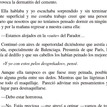
rovoca la dermatitis del cemento.
Ella hablaba y yo escuchaba sorprendido y sin terminar
nte superficial y me costaba trabajo creer que una perso
ario que nosotros que no teníamos pensado dormir en ningún s
 y por la mañana regresar a nuestra cama ella:
—Estamos alojados en la «
suite
» del Parador…
Continuó con aires de superioridad diciéndome que asistía a
da, especialmente de Balenciaga. Presumía de que París,
ía al dedillo y que sus cabellos los habían peinado los mejores 
«Y yo con estos pelos desgreñados», pensé.
Aunque ella tampoco es que fuese muy peinada, posible
do alguna greña entre sus dedos. Mientras que las lágrimas 
ese todo el maquillaje. Pareció adivinar mis pensamientos
 lugar para desmaquillarse.
—Debo estar horrorosa.
—No. Estás preciosa
—
me atreví a opinar
—
vamos de to