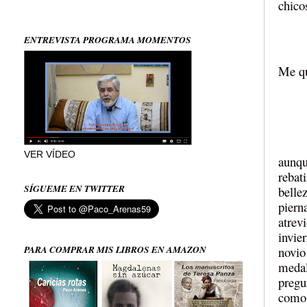
chico
ENTREVISTA PROGRAMA MOMENTOS
Me q
VER VÍDEO
aunqu
rebat
SÍGUEME EN TWITTER
belle
piern
atrev
invie
PARA COMPRAR MIS LIBROS EN AMAZON
novio
medal
pregu
como 