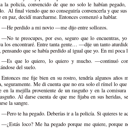
 a la policía, convencido de que no solo le habían pegado, 
do. Al final viendo que no conseguiría convencerla y que sus 
e en paz, decidí marcharme. Entonces comenzó a hablar.
—He perdido a mi novio —me dijo entre sollozos.
—No te preocupes, por eso, seguro que lo encuentras, yo
ya los encontraré. Entre tanta gente… —dije un tanto aturdido
í, pensando que se había perdido al igual que yo. En mi poca l
—Es que lo quiero, lo quiero y mucho. —continuó con 
tándose del suelo.
Entonces me fije bien en su rostro, tendría algunos años m
ta, seguramente. Me di cuenta que no era solo el rímel lo que
e en la mejilla proveniente de un rasguño y en la comisura 
rasguño. Al darse cuenta de que me fijaba en sus heridas, s
arse la sangre.
—Pero te ha pegado. Deberías ir a la policía. Si quieres t
—¿Estás loco? Me ha pegado porque me quiere, porque no