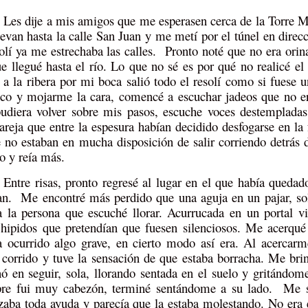
Les dije a mis amigos que me esperasen cerca de la Torre M
levan hasta la calle San Juan y me metí por el túnel en direcc
solí ya me estrechaba las calles. Pronto noté que no era orin
ue llegué hasta el río. Lo que no sé es por qué no realicé el
r a la ribera por mi boca salió todo el resolí como si fuese 
co y mojarme la cara, comencé a escuchar jadeos que no e
udiera volver sobre mis pasos, escuche voces destempladas
areja que entre la espesura habían decidido desfogarse en l
e no estaban en mucha disposición de salir corriendo detrás 
 y reía más.
Entre risas, pronto regresé al lugar en el que había queda
an. Me encontré más perdido que una aguja en un pajar, sol
a la persona que escuché llorar. Acurrucada en un portal 
 hipidos que pretendían que fuesen silenciosos. Me acerqué
a ocurrido algo grave, en cierto modo así era. Al acercarm
 corrido y tuve la sensación de que estaba borracha. Me brin
nó en seguir, sola, llorando sentada en el suelo y gritán
re fui muy cabezón, terminé sentándome a su lado. Me sen
zaba toda ayuda y parecía que la estaba molestando. No era 