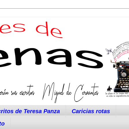
ritos de Teresa Panza
Caricias rotas
to