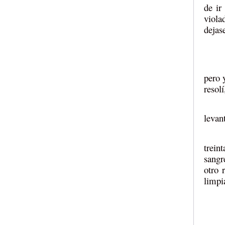
de ir
viola
dejas
pero 
resol
levan
trein
sangr
otro 
limpi