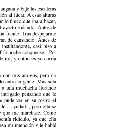
angana y bajé las escaleras
ión al Júcar. A esas alturas
ar lo único que iba a hacer,
 trayecto rodando. Antes de
una fuente. Tras despejarme
ran de cansancio. Antes de
 insultándome, casi piso a
a fría noche conquense. Por
de mí, y entonces yo corría
do con mis amigos, pero no
o entre la gente. Más sola
vi a una muchacha llorando
 intrigado pensando que le
e pude ver en su rostro el
dé a ayudarla; pero ella se
dome que me marchase. Como
tía ridículo, ya que ella
esa mi intención y le hablé