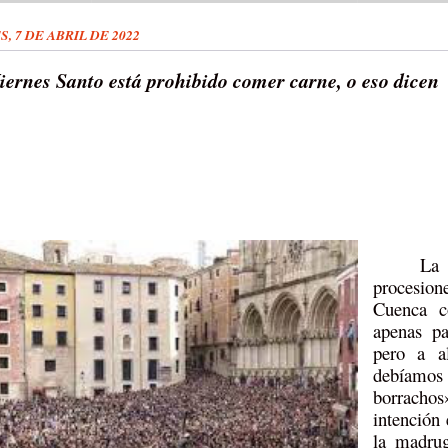
, 7 DE ABRIL DE 2022
iernes Santo está prohibido comer carne, o eso dicen
La
procesio
Cuenca c
apenas pa
pero a a
debíamos 
borracho
intención
la madrug