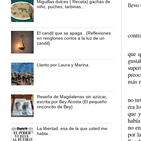
Miguillas dulces ( Receta) gachas de
llevo
niño, puches, tarbinas...
El candil que se apaga...(Reflexiones
contr
en renglones cortos a la luz de un
candil)
que q
gust
Llanto por Laura y Marina
super
preoc
más n
Reseña de Magdalenas sin azúcar,
no tu
escrita por Bey Acosta (El pequeño
era l
rinconcito de Bey)
que y
había
no en
La libertad, esa de la que usted me
por l
habla…