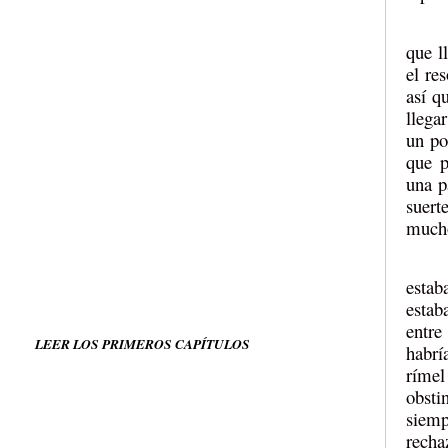
que l
el re
así q
llega
un po
que p
una p
suert
mucho
estab
estab
entre
LEER LOS PRIMEROS CAPÍTULOS
habrí
rímel
obsti
siemp
recha