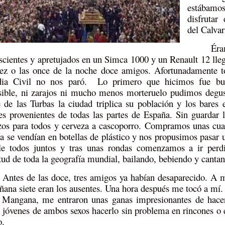
estábamo
disfrutar
del Calvar
É
scientes y apretujados en un Simca 1000 y un Renault 12 ll
iez o las once de la noche doce amigos. Afortunadamente 
dia Civil no nos paró. Lo primero que hicimos fue bu
ible, ni zarajos ni mucho menos morteruelo pudimos degus
 de las Turbas la ciudad triplica su población y los bares 
es provenientes de todas las partes de España. Sin guardar 
zos para todos y cerveza a cascoporro. Compramos unas cuant
ía se vendían en botellas de plástico y nos propusimos pasar 
le todos juntos y tras unas rondas comenzamos a ir perdi
tud de toda la geografía mundial, bailando, bebiendo y cantan
Antes de las doce, tres amigos ya habían desaparecido. A m
ñana siete eran los ausentes. Una hora después me tocó a mí
 Mangana, me entraron unas ganas impresionantes de hac
a jóvenes de ambos sexos hacerlo sin problema en rincones o
o.