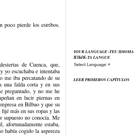
 poco pierde los estribos.
YOUR LANGUAGE -TEU IDIOMA
ЯЗЫК-TA LANGUE
desiertas de Cuenca, que,
Select Language
▼
y yo escuchaba e intentaba
co me iba percatando de su
LEER PRIMEROS CAPÍTULOS
a una falda corta y en sus
he preguntado, y no me he
mpeñan en lucir piernas en
 empresa en Bilbao y que su
 fijé más en sus ropas y las
or supuesto no conocía. Me
il, afortunadamente estaba,
o había cogido la aspereza