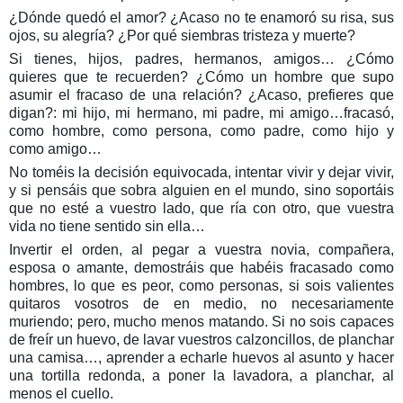
¿Dónde quedó el amor? ¿Acaso no te enamoró su risa, sus
ojos, su alegría? ¿Por qué siembras tristeza y muerte?
Si tienes, hijos, padres, hermanos, amigos… ¿Cómo
quieres que te recuerden? ¿Cómo un hombre que supo
asumir el fracaso de una relación? ¿Acaso, prefieres que
digan?: mi hijo, mi hermano, mi padre, mi amigo…fracasó,
como hombre, como persona, como padre, como hijo y
como amigo…
No toméis la decisión equivocada, intentar vivir y dejar vivir,
y si pensáis que sobra alguien en el mundo, sino soportáis
que no esté a vuestro lado, que ría con otro, que vuestra
vida no tiene sentido sin ella…
Invertir el orden, al pegar a vuestra novia, compañera,
esposa o amante, demostráis que habéis fracasado como
hombres, lo que es peor, como personas, si sois valientes
quitaros vosotros de en medio, no necesariamente
muriendo; pero, mucho menos matando. Si no sois capaces
de freír un huevo, de lavar vuestros calzoncillos, de planchar
una camisa…, aprender a echarle huevos al asunto y hacer
una tortilla redonda, a poner la lavadora, a planchar, al
menos el cuello.