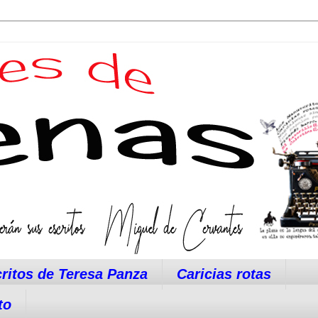
ritos de Teresa Panza
Caricias rotas
to