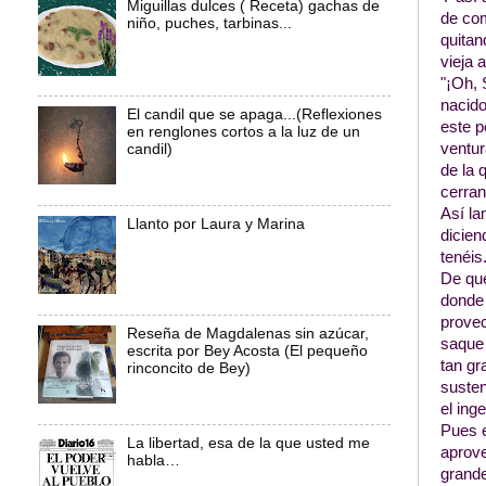
Miguillas dulces ( Receta) gachas de
de com
niño, puches, tarbinas...
quitan
vieja 
"¡Oh, 
nacido
El candil que se apaga...(Reflexiones
este p
en renglones cortos a la luz de un
ventur
candil)
de la 
cerran
Así la
Llanto por Laura y Marina
dicien
tenéis.
De que
donde 
provec
Reseña de Magdalenas sin azúcar,
saque 
escrita por Bey Acosta (El pequeño
tan gr
rinconcito de Bey)
susten
el ing
Pues 
La libertad, esa de la que usted me
aprove
habla…
grande