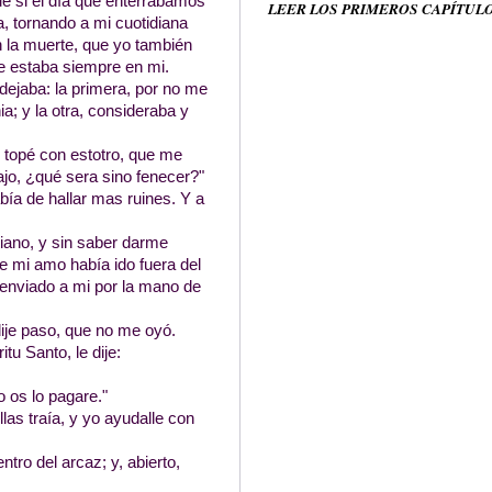
ue si el día que enterrábamos
LEER LOS PRIMEROS CAPÍTUL
a, tornando a mi cuotidiana
 la muerte, que yo también
e estaba siempre en mi.
jaba: la primera, por no me
a; y la otra, consideraba y
 topé con estotro, que me
ajo, ¿qué sera sino fenecer?"
ía de hallar mas ruines. Y a
stiano, y sin saber darme
de mi amo había ido fuera del
l enviado a mi por la mano de
ije paso, que no me oyó.
tu Santo, le dije:
o os lo pagare."
las traía, y yo ayudalle con
tro del arcaz; y, abierto,