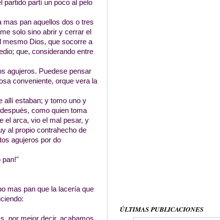
 partido partí un poco al pelo
 mas pan aquellos dos o tres
e solo sino abrir y cerrar el
 el mesmo Dios, que socorre a
edio; que, considerando entre
ños agujeros. Puedese pensar
osa conveniente, orque vera la
allí estaban; y tomo uno y
o; después, como quien toma
el arca, vio el mal pesar, y
uy al propio contrahecho de
rtos agujeros por do
 pan!"
o mas pan que la lacería que
iciendo:
ÚLTIMAS PUBLICACIONES
as, por mejor decir, acabamos