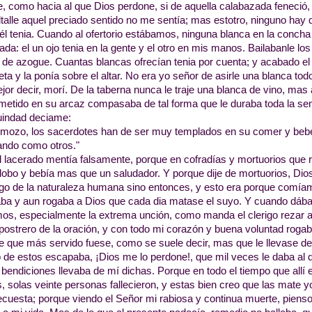
e, como hacia al que Dios perdone, si de aquella calabazada feneció,
ltalle aquel preciado sentido no me sentía; mas estotro, ninguno hay 
l tenia. Cuando al ofertorio estábamos, ninguna blanca en la concha
rada: el un ojo tenia en la gente y el otro en mis manos. Bailabanle lo
 de azogue. Cuantas blancas ofrecían tenia por cuenta; y acabado el 
ta y la ponía sobre el altar. No era yo señor de asirle una blanca todo
jor decir, morí. De la taberna nunca le traje una blanca de vino, mas
metido en su arcaz compasaba de tal forma que le duraba toda la sem
indad deciame:
 mozo, los sacerdotes han de ser muy templados en su comer y bebe
ndo como otros."
 lacerado mentía falsamente, porque en cofradías y mortuorios que
obo y bebía mas que un saludador. Y porque dije de mortuorios, Dio
o de la naturaleza humana sino entonces, y esto era porque comía
ba y aun rogaba a Dios que cada dia matase el suyo. Y cuando dáb
os, especialmente la extrema unción, como manda el clerigo rezar a l
 postrero de la oración, y con todo mi corazón y buena voluntad rogab
te que más servido fuese, como se suele decir, mas que le llevase 
 de estos escapaba, ¡Dios me lo perdone!, que mil veces le daba al d
 bendiciones llevaba de mí dichas. Porque en todo el tiempo que allí 
 solas veinte personas fallecieron, y estas bien creo que las mate yo
ecuesta; porque viendo el Señor mi rabiosa y continua muerte, piens