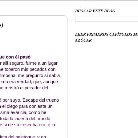
BUSCAR ESTE BLOG
o)
LEER PRIMEROS CAPÍTULOS M
AZÚCAR
ue con él pasó
 alli seguro, fuime a un lugar
e toparon mis pecados con
r limosna, me pregunto si sabia
 como era verdad; que, aunque
e mostró el pecador del
ió por suyo. Escape del trueno
a el ciego para con este un
esma avaricia, como he
toda la lacería del mundo
 si de su cosecha era, o lo
jeta del paletoque, y en