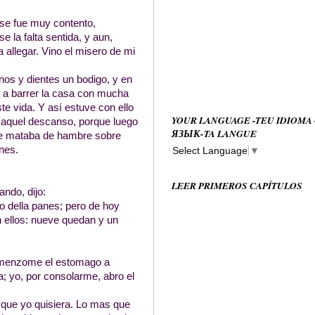
 se fue muy contento,
 la falta sentida, y aun,
allegar. Vino el misero de mi
nos y dientes un bodigo, y en
zo a barrer la casa con mucha
te vida. Y así estuve con ello
YOUR LANGUAGE -TEU IDIOMA
 aquel descanso, porque luego
ЯЗЫК-TA LANGUE
 me mataba de hambre sobre
nes.
Select Language
▼
LEER PRIMEROS CAPÍTULOS
ndo, dijo:
o della panes; pero de hoy
n ellos: nueve quedan y un
comenzome el estomago a
; yo, por consolarme, abro el
a que yo quisiera. Lo mas que