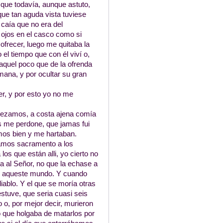
 que todavía, aunque astuto,
que tan aguda vista tuviese
 caía que no era del
s ojos en el casco como si
ofrecer, luego me quitaba la
 el tiempo que con él viví o,
 aquel poco que de la ofrenda
ana, y por ocultar su gran
r, y por esto yo no me
 rezamos, a costa ajena comía
s me perdone, que jamas fui
mos bien y me hartaban.
amos sacramento a los
os que están alli, yo cierto no
a al Señor, no que la echase a
de aqueste mundo. Y cuando
iablo. Y el que se moría otras
estuve, que seria cuasi seis
 o, por mejor decir, murieron
o que holgaba de matarlos por