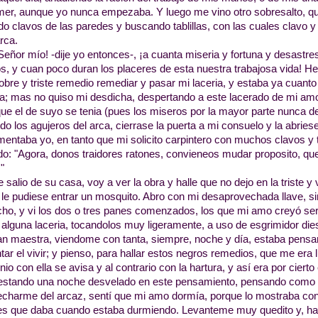
er, aunque yo nunca empezaba. Y luego me vino otro sobresalto, que 
do clavos de las paredes y buscando tablillas, con las cuales clavo y 
arca.
Señor mío! -dije yo entonces-, ¡a cuanta miseria y fortuna y desastr
s, y cuan poco duran los placeres de esta nuestra trabajosa vida! 
obre y triste remedio remediar y pasar mi laceria, y estaba ya cuant
a; mas no quiso mi desdicha, despertando a este lacerado de mi amo
que el de suyo se tenia (pues los miseros por la mayor parte nunca d
do los agujeros del arca, cierrase la puerta a mi consuelo y la abriese
mentaba yo, en tanto que mi solicito carpintero con muchos clavos y ta
do: "Agora, donos traidores ratones, convieneos mudar proposito, q
"
 salio de su casa, voy a ver la obra y halle que no dejo en la triste y 
le pudiese entrar un mosquito. Abro con mi desaprovechada llave, s
ho, y vi los dos o tres panes comenzados, los que mi amo creyó ser 
alguna laceria, tocandolos muy ligeramente, a uso de esgrimidor di
an maestra, viendome con tanta, siempre, noche y día, estaba pensa
tar el vivir; y pienso, para hallar estos negros remedios, que me era
enio con ella se avisa y al contrario con la hartura, y así era por cierto
estando una noche desvelado en este pensamiento, pensando como 
charme del arcaz, sentí que mi amo dormía, porque lo mostraba con
s que daba cuando estaba durmiendo. Levanteme muy quedito y, hab