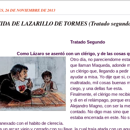
S, 26 DE NOVIEMBRE DE 2013
IDA DE LAZARILLO DE TORMES (Tratado segund
Tratado Segundo
Como Lázaro se asentó con un clérigo, y de las cosas q
Otro día, no pareciendome estar
que llaman Maqueda, adonde m
un clérigo que, llegando a pedi
ayudar a misa. Yo dije que si,
maltratado, mil cosas buenas m
ciego, y una dellas fue esta.
Finalmente, el clérigo me recib
y di en el relámpago, porque er
Alejandro Magno, con ser la m
contado. No digo mas sino que 
estaba encerrada en este. No sé
anexado con el habito de clerecía.
ia un arcaz viejo y cerrado con su llave, la cual traía atada con un agu