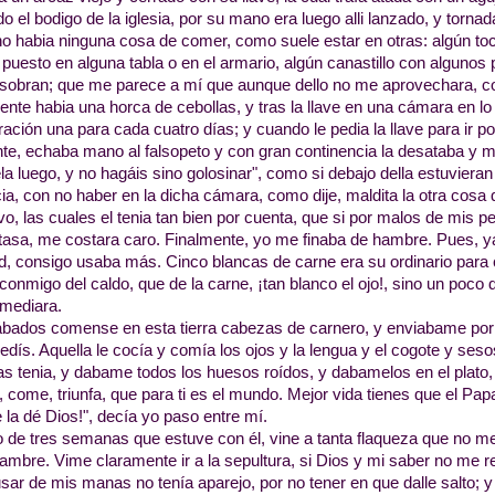
do el bodigo de la iglesia, por su mano era luego alli lanzado, y tornad
o habia ninguna cosa de comer, como suele estar en otras: algún to
puesto en alguna tabla o en el armario, algún canastillo con algunos
obran; que me parece a mí que aunque dello no me aprovechara, con
nte habia una horca de cebollas, y tras la llave en una cámara en lo 
ración una para cada cuatro días; y cuando le pedia la llave para ir po
te, echaba mano al falsopeto y con gran continencia la desataba y m
la luego, y no hagáis sino golosinar", como si debajo della estuviera
ia, con no haber en la dicha cámara, como dije, maldita la otra cosa
vo, las cuales el tenia tan bien por cuenta, que si por malos de m
tasa, me costara caro. Finalmente, yo me finaba de hambre. Pues, 
d, consigo usaba más. Cinco blancas de carne era su ordinario para
 conmigo del caldo, que de la carne, ¡tan blanco el ojo!, sino un poco
mediara.
bados comense en esta tierra cabezas de carnero, y enviabame por
dís. Aquella le cocía y comía los ojos y la lengua y el cogote y seso
as tenia, y dabame todos los huesos roídos, y dabamelos en el plato,
 come, triunfa, que para ti es el mundo. Mejor vida tienes que el Pap
te la dé Dios!", decía yo paso entre mí.
 de tres semanas que estuve con él, vine a tanta flaqueza que no me
ambre. Vime claramente ir a la sepultura, si Dios y mi saber no me 
sar de mis manas no tenía aparejo, por no tener en que dalle salto; 