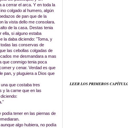
a a cerrar el arca. Y en toda la
cino colgado al humero, algún
 pedazos de pan que de la
 la vista dello me consolara.
alto de la casa. Destas tenia
r ella, si alguno estaba
e la daba diciendo: "Toma, y
n todas las conservas de
 que las cebollas colgadas de
is pecados me desmandara a mas
ya que conmigo tenia poca
 comer y cenar. Verdad es que
 de pan, y pluguiera a Dios que
LEER LOS PRIMEROS CAPÍTUL
 una que costaba tres
s y la carne que en las
 diciendo:
a."
 podía tener en las piernas de
remediaran.
y aunque algo hubiera, no podía