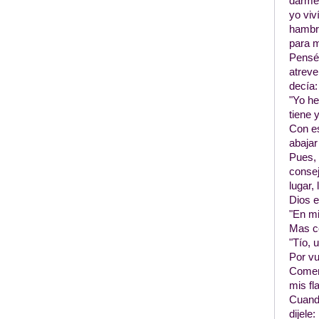
darme 
yo viv
hambre
para m
Pensé 
atreve
decía:
"Yo he
tiene 
Con es
abajar
Pues, 
consej
lugar,
Dios e
"En mi
Mas co
"Tío, 
Por vu
Comenz
mis fl
Cuando
dijele: