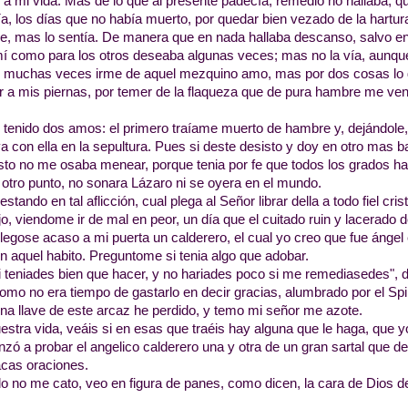
a mi vida. Mas de lo que al presente padecía, remedio no hallaba, q
ía, los días que no había muerto, por quedar bien vezado de la hartur
, mas lo sentía. De manera que en nada hallaba descanso, salvo en
í como para los otros deseaba algunas veces; mas no la vía, aunqu
muchas veces irme de aquel mezquino amo, mas por dos cosas lo de
r a mis piernas, por temer de la flaqueza que de pura hambre me veni
 tenido dos amos: el primero traíame muerto de hambre y, dejándole,
ya con ella en la sepultura. Pues si deste desisto y doy en otro mas b
to no me osaba menear, porque tenia por fe que todos los grados hab
 otro punto, no sonara Lázaro ni se oyera en el mundo.
estando en tal aflicción, cual plega al Señor librar della a todo fiel cri
o, viendome ir de mal en peor, un día que el cuitado ruin y lacerado 
 llegose acaso a mi puerta un calderero, el cual yo creo que fue ánge
n aquel habito. Preguntome si tenia algo que adobar.
 teniades bien que hacer, y no hariades poco si me remediasedes", d
mo no era tiempo de gastarlo en decir gracias, alumbrado por el Spiri
una llave de este arcaz he perdido, y temo mi señor me azote.
estra vida, veáis si en esas que traéis hay alguna que le haga, que y
ó a probar el angelico calderero una y otra de un gran sartal que del
acas oraciones.
 no me cato, veo en figura de panes, como dicen, la cara de Dios den