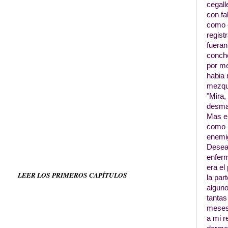
cegall
con fa
como é
regist
fueran
conche
por me
habia 
mezqu
"Mira,
desma
Mas el
como l
enemig
Desea
enferm
era el
LEER LOS PRIMEROS CAPÍTULOS
la par
alguno
tantas
meses,
a mi r