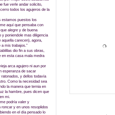
fue verle andar solicito,
cerro todos los agujeros de la
es estamos puestos los
Heme aquí que pensaba con
o que alegre y de buena
 y poniendole mas diligencia
e aquella carecen), agora,
 a mis trabajos."
blillas dio fin a sus obras,
ue en esta casa mala medra
vieja arca agujero ni aun por
in esperanza de sacar
ratonados, y dellos todavía
estro. Como la necesidad sea
ndo la manera que ternia en
 luz la hambre, pues dicen que
 en mi.
me podría valer y
 roncar y en unos resoplidos
iendo en el día pensado lo