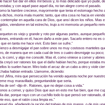
e hacer fue dar en ellos mil besos y, lo más delicado que yo pude, del
 estaba; y con aquel pase aquel día, no tan alegre como el pasado.
omo la hambre creciese, mayormente que tenia el estomago hecho a
a dichos, moría mala muerte; tanto, que otra cosa no hacia en viendom
 contemplar en aquella cara de Dios, que ansí dicen los niños. Mas
ligidos, viendome en tal estrecho, trujo a mi memoria un pequeño rem
e:
arqueton es viejo y grande y roto por algunas partes, aunque peque
tones, entrando en él, hacen daño a este pan. Sacarlo entero no es c
el que en tanta me hace vivir. Esto bien se sufre."
enzo a desmigajar el pan sobre unos no muy costosos manteles que 
tro, de manera que en cada cual de tres o cuatro desmigaje su poc
, lo comí, y algo me consolé. Mas él, como viniese a comer y abriese 
da creyó ser ratones los que el daño habían hecho, porque estaba m
llos lo suelen hacer. Miro todo el arcaz de un cabo a otro y viole cie
chaba habían entrado. Llamome, diciendo:
ro! ¡Mira, mira que persecución ha venido aquesta noche por nuestro
eme muy maravillado, preguntandole que seria.
ha de ser! -dijo él-. Ratones, que no dejan cosa a vida."
nos a comer, y quiso Dios que aun en esto me fue bien, que me cup
ía dar, porque rayo con un cuchillo todo lo que pensó ser ratonado, d
e eso, que el ratón cosa limpia es."
aquel día, añadiendo la ración del trabajo de mis manos, o de mis un