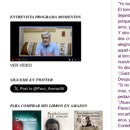
"Yo no
El tom
dejand
ENTREVISTA PROGRAMA MOMENTOS
porque
amo, y
Y otro
dos cr
alegrí
aquel 
al ter
nuestr
VER VÍDEO
Yo dis
"¡Sant
Despué
SÍGUEME EN TWITTER
"Si no
mas, s
pedaz
"¡Nuev
PARA COMPRAR MIS LIBROS EN AMAZON
Parec
escarb
arca, 
Contel