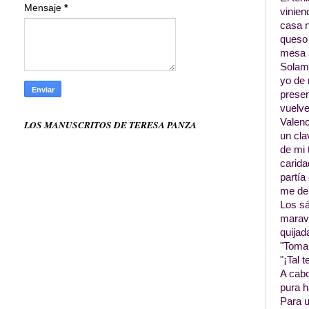
Mensaje
*
vinien
casa n
queso 
mesa s
Solame
yo de 
presen
vuelve
Valenc
LOS MANUSCRITOS DE TERESA PANZA
un cla
de mi 
carida
partía
me de
Los sá
marave
quijad
"Toma,
"¡Tal 
A cabo
pura h
Para u