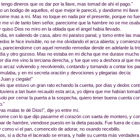
 tengo dineros que os dar por la llave, mas tomad de ahí el pago."
o un bodigo de aquellos, el que mejor le pareció, y dandome mi llave
ome mas a mí. Mas no toque en nada por el presente, porque no fuese
 me vi de tanto bien señor, pareciome que la hambre no se me osaba 
 quiso Dios no miro en la oblada que el ángel había llevado.
 día, en saliendo de casa, abro mi paraíso panal, y tomo entre las ma
edos le hice invisible, no se me olvidando el arca abierta; y comien
a, pareciendome con aquel remedio remediar dende en adelante la tris
día y otro gozoso. Mas no estaba en mi dicha que me durase mucho
cer día me vino la terciana derecha, y fue que veo a deshora al que
o arcaz volviendo y revolviendo, contando y tornando a contar los pa
imulaba, y en mi secreta oración y devociones y plegarias decía:
 Juan y ciegale!"
s que estuvo un gran rato echando la cuenta, por días y dedos conta
 tuviera a tan buen recaudo esta arca, yo dijera que me habían tomad
olo por cerrar la puerta a la sospecha, quiero tener buena cuenta co
o."
as malas te dé Dios!", dije yo entre mí.
iome con lo que dijo pasarme el corazón con saeta de montero, y 
ar de hambre, viendose puesto en la dieta pasada. Fue fuera de casa
y como vi el pan, comencelo de adorar, no osando recebillo.
os, si a dicha el lacerado se errara, y halle su cuenta más verdader