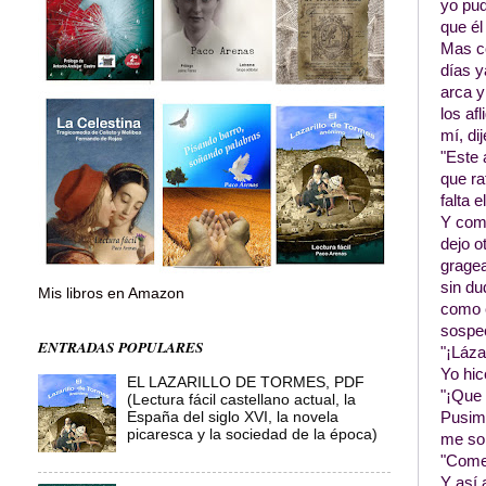
yo pud
que él
Mas c
días y
arca y
los af
mí, dij
"Este 
que ra
falta 
Y comi
dejo o
gragea
sin du
Mis libros en Amazon
como e
sospe
ENTRADAS POPULARES
"¡Láza
Yo hic
EL LAZARILLO DE TORMES, PDF
"¡Que 
(Lectura fácil castellano actual, la
Pusimo
España del siglo XVI, la novela
picaresca y la sociedad de la época)
me sol
"Comet
Y así 