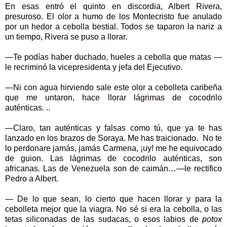
En esas entró el quinto en discordia, Albert Rivera,
presuroso. El olor a humo de los Montecristo fue anulado
por un hedor a cebolla bestial. Todos se taparon la nariz a
un tiempo, Rivera se puso a llorar.
—Te podías haber duchado, hueles a cebolla que matas —
le recriminó la vicepresidenta y jefa del Ejecutivo.
—Ni con agua hirviendo sale este olor a cebolleta caribeña
que me untaron, hace llorar lágrimas de cocodrilo
auténticas. ..
—Claro, tan auténticas y falsas como tú, que ya te has
lanzado en los brazos de Soraya. Me has traicionado. No te
lo perdonare jamás, jamás Carmena, ¡uy! me he equivocado
de guion. Las lágrimas de cocodrilo auténticas, son
africanas. Las de Venezuela son de caimán…—le rectifico
Pedro a Albert.
— De lo que sean, lo cierto que hacen llorar y para la
cebolleta mejor que la viagra. No sé si era la cebolla, o las
tetas siliconadas de las sudacas, o esos labios de
potox