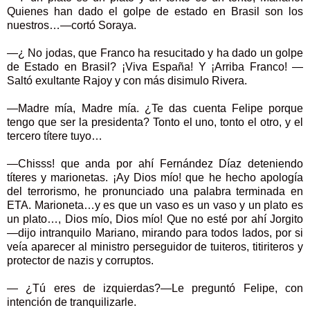
Quienes han dado el golpe de estado en Brasil son los
nuestros…—cortó Soraya.
—¿ No jodas, que Franco ha resucitado y ha dado un golpe
de Estado en Brasil? ¡Viva España! Y ¡Arriba Franco! —
Saltó exultante Rajoy y con más disimulo Rivera.
—Madre mía, Madre mía. ¿Te das cuenta Felipe porque
tengo que ser la presidenta? Tonto el uno, tonto el otro, y el
tercero títere tuyo…
—Chisss! que anda por ahí Fernández Díaz deteniendo
títeres y marionetas. ¡Ay Dios mío! que he hecho apología
del terrorismo, he pronunciado una palabra terminada en
ETA. Marioneta…y es que un vaso es un vaso y un plato es
un plato…, Dios mío, Dios mío! Que no esté por ahí Jorgito
—dijo intranquilo Mariano, mirando para todos lados, por si
veía aparecer al ministro perseguidor de tuiteros, titiriteros y
protector de nazis y corruptos.
— ¿Tú eres de izquierdas?—Le preguntó Felipe, con
intención de tranquilizarle.