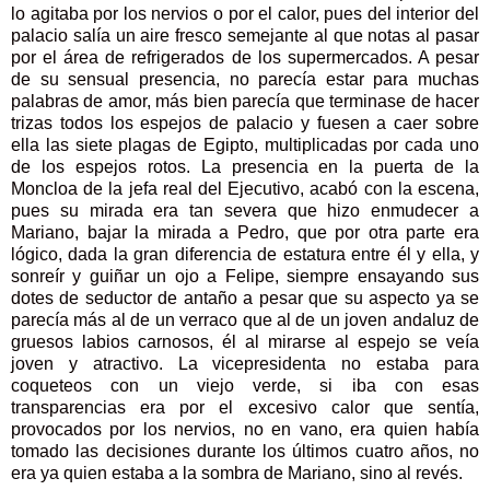
lo agitaba por los nervios o por el calor, pues del interior del
palacio salía un aire fresco semejante al que notas al pasar
por el área de refrigerados de los supermercados. A pesar
de su sensual presencia, no parecía estar para muchas
palabras de amor, más bien parecía que terminase de hacer
trizas todos los espejos de palacio y fuesen a caer sobre
ella las siete plagas de Egipto, multiplicadas por cada uno
de los espejos rotos. La presencia en la puerta de la
Moncloa de la jefa real del Ejecutivo, acabó con la escena,
pues su mirada era tan severa que hizo enmudecer a
Mariano, bajar la mirada a Pedro, que por otra parte era
lógico, dada la gran diferencia de estatura entre él y ella, y
sonreír y guiñar un ojo a Felipe, siempre ensayando sus
dotes de seductor de antaño a pesar que su aspecto ya se
parecía más al de un verraco que al de un joven andaluz de
gruesos labios carnosos, él al mirarse al espejo se veía
joven y atractivo. La vicepresidenta no estaba para
coqueteos con un viejo verde, si iba con esas
transparencias era por el excesivo calor que sentía,
provocados por los nervios, no en vano, era quien había
tomado las decisiones durante los últimos cuatro años, no
era ya quien estaba a la sombra de Mariano, sino al revés.