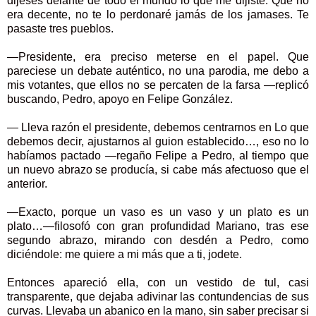
dijeses delante de todo el mundo lo que me dijiste. Que no
era decente, no te lo perdonaré jamás de los jamases. Te
pasaste tres pueblos.
—Presidente, era preciso meterse en el papel. Que
pareciese un debate auténtico, no una parodia, me debo a
mis votantes, que ellos no se percaten de la farsa —replicó
buscando, Pedro, apoyo en Felipe González.
— Lleva razón el presidente, debemos centrarnos en Lo que
debemos decir, ajustarnos al guion establecido…, eso no lo
habíamos pactado —regaño Felipe a Pedro, al tiempo que
un nuevo abrazo se producía, si cabe más afectuoso que el
anterior.
—Exacto, porque un vaso es un vaso y un plato es un
plato…—filosofó con gran profundidad Mariano, tras ese
segundo abrazo, mirando con desdén a Pedro, como
diciéndole: me quiere a mi más que a ti, jodete.
Entonces apareció ella, con un vestido de tul, casi
transparente, que dejaba adivinar las contundencias de sus
curvas. Llevaba un abanico en la mano, sin saber precisar si