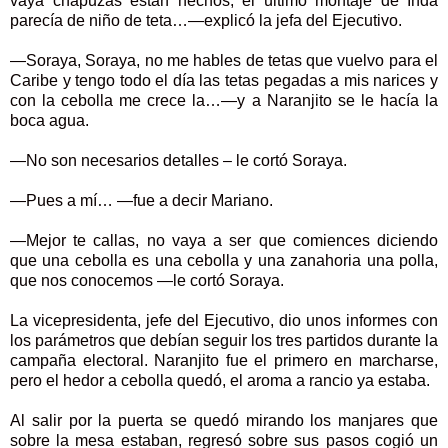
vaya chapuzas están hechos, el último montaje de Inda
parecía de niño de teta…—explicó la jefa del Ejecutivo.
—Soraya, Soraya, no me hables de tetas que vuelvo para el
Caribe y tengo todo el día las tetas pegadas a mis narices y
con la cebolla me crece la…—y a Naranjito se le hacía la
boca agua.
—No son necesarios detalles – le cortó Soraya.
—Pues a mí… —fue a decir Mariano.
—Mejor te callas, no vaya a ser que comiences diciendo
que una cebolla es una cebolla y una zanahoria una polla,
que nos conocemos —le cortó Soraya.
La vicepresidenta, jefe del Ejecutivo, dio unos informes con
los parámetros que debían seguir los tres partidos durante la
campaña electoral. Naranjito fue el primero en marcharse,
pero el hedor a cebolla quedó, el aroma a rancio ya estaba.
Al salir por la puerta se quedó mirando los manjares que
sobre la mesa estaban, regresó sobre sus pasos cogió un