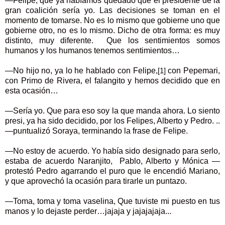
—Felipe, que ya habíamos quedado que el presidente de la
gran coalición sería yo. Las decisiones se toman en el
momento de tomarse. No es lo mismo que gobierne uno que
gobierne otro, no es lo mismo. Dicho de otra forma: es muy
distinto, muy diferente. Que los sentimientos somos
humanos y los humanos tenemos sentimientos…
—No hijo no, ya lo he hablado con Felipe,
con Pepemari,
[1]
con Primo de Rivera, el falangito y hemos decidido que en
esta ocasión…
—Sería yo. Que para eso soy la que manda ahora. Lo siento
presi, ya ha sido decidido, por los Felipes, Alberto y Pedro. ..
—puntualizó Soraya, terminando la frase de Felipe.
—No estoy de acuerdo. Yo había sido designado para serlo,
estaba de acuerdo Naranjito, Pablo, Alberto y Mónica —
protestó Pedro agarrando el puro que le encendió Mariano,
y que aprovechó la ocasión para tirarle un puntazo.
—Toma, toma y toma vaselina, Que tuviste mi puesto en tus
manos y lo dejaste perder…jajaja y jajajajaja...