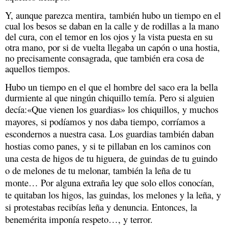
Y, aunque parezca mentira, también hubo un tiempo en el 
cual los besos se daban en la calle y de rodillas a la mano 
del cura, con el temor en los ojos y la vista puesta en su 
otra mano, por si de vuelta llegaba un capón o una hostia, 
no precisamente consagrada, que también era cosa de 
aquellos tiempos.
Hubo un tiempo en el que el hombre del saco era la bella 
durmiente al que ningún chiquillo temía. Pero si alguien 
decía:
«Que vienen los guardias» los chiquillos, y muchos 
mayores, si 
podíamos y nos daba tiempo, corríamos a 
escondernos a nuestra casa. Los guardias también daban 
hostias como panes, y si te pillaban en los caminos con 
una cesta de higos de 
tu higuera, de guindas de tu guindo 
o de melones de tu melonar, también la leña 
de tu 
monte… Por alguna extraña ley que solo ellos conocían, 
te quitaban los 
higos, las guindas, los melones y la leña, y 
si protestabas recibías leña y 
denuncia. Entonces, la 
benemérita imponía respeto…, y terror.