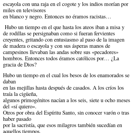
escayola con una raja en el cogote y los indios morían por 
miles en televisores

en blanco y negro. Entonces no éramos racistas… 
 Hubo un tiempo en el que hasta los ateos iban a misa y 
de rodillas se persignaban como si fueran fervientes 
creyentes, gritando con entusiasmo al paso de la imagen 
de madera o escayola y con sus ásperas manos de 
campesinos llevaban las andas sobre sus «pecadores» 
hombros. Entonces todos éramos católicos por… ¿La 
gracia de Dios? 
Hubo un tiempo en el cual los besos de los enamorados se 
daban

en las mejillas hasta después de casados. A los críos los 
traía la cigüeña,

algunos primogénitos nacían a los seis, siete u ocho meses 
del «sí quiero». 

Otros por obra del Espíritu Santo, sin conocer varón o tras 
haber pasado

por la sacristía, que esos milagros también sucedían en 
aquellos tiempos.  