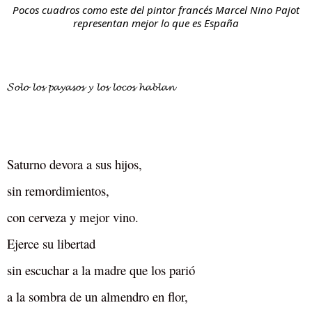
Pocos cuadros como este del pintor francés Marcel Nino Pajot
representan mejor lo que es España
𝓢𝓸𝓵𝓸 𝓵𝓸𝓼 𝓹𝓪𝔂𝓪𝓼𝓸𝓼 𝔂 𝓵𝓸𝓼 𝓵𝓸𝓬𝓸𝓼 𝓱𝓪𝓫𝓵𝓪𝓷
Saturno devora a sus hijos,
sin remordimientos,
con cerveza y mejor vino.
Ejerce su libertad
sin escuchar a la madre que los parió
a la sombra de un almendro en flor,