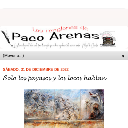
▼
SÁBADO, 31 DE DICIEMBRE DE 2022
𝓢𝓸𝓵𝓸 𝓵𝓸𝓼 𝓹𝓪𝔂𝓪𝓼𝓸𝓼 𝔂 𝓵𝓸𝓼 𝓵𝓸𝓬𝓸𝓼 𝓱𝓪𝓫𝓵𝓪𝓷