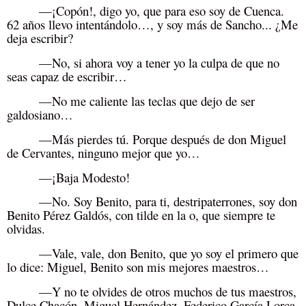
—¡Copón!, digo yo, que para eso soy de Cuenca.
62 años llevo intentándolo…, y soy más de Sancho... ¿Me
deja escribir?
—No, si ahora voy a tener yo la culpa de que no
seas capaz de escribir…
—No me caliente las teclas que dejo de ser
galdosiano…
—Más pierdes tú. Porque después de don Miguel
de Cervantes, ninguno mejor que yo…
—¡Baja Modesto!
—No. Soy Benito, para ti, destripaterrones, soy don
Benito Pérez Galdós, con tilde en la o, que siempre te
olvidas.
—Vale, vale, don Benito, que yo soy el primero que
lo dice: Miguel, Benito son mis mejores maestros…
—Y no te olvides de otros muchos de tus maestros,
Dulce Chacón, Miguel Hernández, Federico García Lorca,