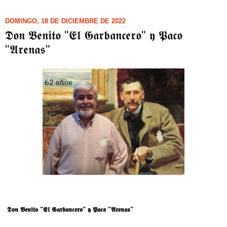
DOMINGO, 18 DE DICIEMBRE DE 2022
𝕯𝖔𝖓 𝕭𝖊𝖓𝖎𝖙𝖔 "𝕰𝖑 𝕲𝖆𝖗𝖇𝖆𝖓𝖈𝖊𝖗𝖔" 𝖞 𝕻𝖆𝖈𝖔
"𝕬𝖗𝖊𝖓𝖆𝖘"
𝕯𝖔𝖓 𝕭𝖊𝖓𝖎𝖙𝖔 "𝕰𝖑 𝕲𝖆𝖗𝖇𝖆𝖓𝖈𝖊𝖗𝖔" 𝖞 𝕻𝖆𝖈𝖔 "𝕬𝖗𝖊𝖓𝖆𝖘"