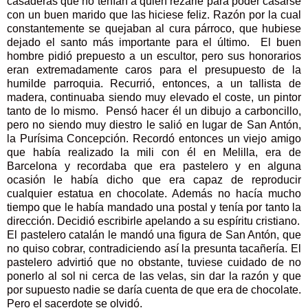
casaderas que no tenían a quien rezarle para poder casarse
con un buen marido que las hiciese feliz. Razón por la cual
constantemente se quejaban al cura párroco, que hubiese
dejado el santo más importante para el último. El buen
hombre pidió prepuesto a un escultor, pero sus honorarios
eran extremadamente caros para el presupuesto de la
humilde parroquia. Recurrió, entonces, a un tallista de
madera, continuaba siendo muy elevado el coste, un pintor
tanto de lo mismo. Pensó hacer él un dibujo a carboncillo,
pero no siendo muy diestro le salió en lugar de San Antón,
la Purísima Concepción. Recordó entonces un viejo amigo
que había realizado la mili con él en Melilla, era de
Barcelona y recordaba que era pastelero y en alguna
ocasión le había dicho que era capaz de reproducir
cualquier estatua en chocolate. Además no hacía mucho
tiempo que le había mandado una postal y tenía por tanto la
dirección. Decidió escribirle apelando a su espíritu cristiano.
El pastelero catalán le mandó una figura de San Antón, que
no quiso cobrar, contradiciendo así la presunta tacañería. El
pastelero advirtió que no obstante, tuviese cuidado de no
ponerlo al sol ni cerca de las velas, sin dar la razón y que
por supuesto nadie se daría cuenta de que era de chocolate.
Pero el sacerdote se olvidó.