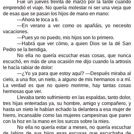
Fue un jueves treinta de marzo por la tarde cuando
emprendió el viaje. No quería molestar ni ser una vieja que
de esas que se pasan los hijos de mano en mano:
—Ahora te toca a ti.
—En verano a ver como os apañáis, yo necesito
vacaciones.
—Pues yo no puedo, mis hijos son lo primero.
—Habrá que ver cómo, a quien Dios se la dé San
Pedro se la bendiga.
No ella no quería escuchar esas cosas, que nunca
escuchó, en más de una ocasión me dijo cuando la artrosis
le hacía rabiar de dolor:
—¿Yo ya para que estoy aquí? —Después miraba al
cielo, a una flor, un nieto, a alguno de mis hermanos o a mí.
La verdad es que no quiero morirme, hay tantas cosas
hermosas que ver.
Llevaba tanto sufrimiento en las espaldas, tanto dolor,
tres hijas enterradas ya, su hombre, amigo y compañero, y
hasta un nieto le habían echado la delantera a esa mujer de
hierro, incansable como las mujeres campesinas que paren
con la hoz en la mano en los surcos sobre la mies.
No ella no quería estar a meses, no quería escuchar
de labios de sus hijos esas excusas que escuchaba de