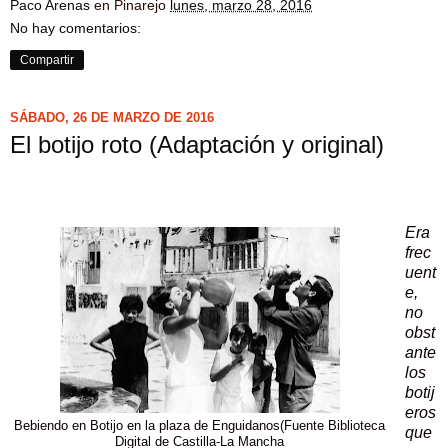
Paco Arenas
en Pinarejo
lunes, marzo 28, 2016
No hay comentarios:
Compartir
SÁBADO, 26 DE MARZO DE 2016
El botijo roto (Adaptación y original)
Era
frec
uent
e,
no
obst
ante
los
botij
eros
Bebiendo en Botijo en la plaza de Enguidanos(Fuente Biblioteca
que
Digital de Castilla-La Mancha