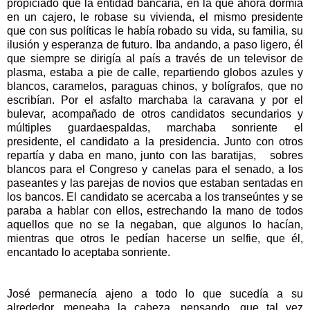
propiciado que la entidad bancaría, en la que ahora dormía
en un cajero, le robase su vivienda, el mismo presidente
que con sus políticas le había robado su vida, su familia, su
ilusión y esperanza de futuro. Iba andando, a paso ligero, él
que siempre se dirigía al país a través de un televisor de
plasma, estaba a pie de calle, repartiendo globos azules y
blancos, caramelos, paraguas chinos, y bolígrafos, que no
escribían. Por el asfalto marchaba la caravana y por el
bulevar, acompañado de otros candidatos secundarios y
múltiples guardaespaldas, marchaba sonriente el
presidente, el candidato a la presidencia. Junto con otros
repartía y daba en mano, junto con las baratijas, sobres
blancos para el Congreso y canelas para el senado, a los
paseantes y las parejas de novios que estaban sentadas en
los bancos. El candidato se acercaba a los transeúntes y se
paraba a hablar con ellos, estrechando la mano de todos
aquellos que no se la negaban, que algunos lo hacían,
mientras que otros le pedían hacerse un selfie, que él,
encantado lo aceptaba sonriente.
José permanecía ajeno a todo lo que sucedía a su
alrededor, meneaba la cabeza, pensando, que tal vez