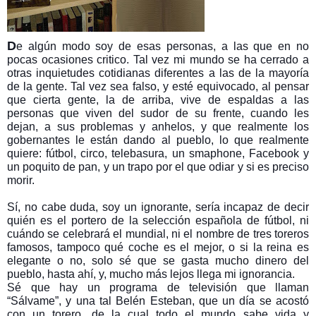
D
e algún modo soy de esas personas, a las que en no
pocas ocasiones critico. Tal vez mi mundo se ha cerrado a
otras inquietudes cotidianas diferentes a las de la mayoría
de la gente. Tal vez sea falso, y esté equivocado, al pensar
que cierta gente, la de arriba, vive de espaldas a las
personas que viven del sudor de su frente, cuando les
dejan, a sus problemas y anhelos, y que realmente los
gobernantes le están dando al pueblo, lo que realmente
quiere: fútbol, circo, telebasura, un smaphone, Facebook y
un poquito de pan, y un trapo por el que odiar y si es preciso
morir.
Sí, no cabe duda, soy un ignorante, sería incapaz de decir
quién es el portero de la selección española de fútbol, ni
cuándo se celebrará el mundial, ni el nombre de tres toreros
famosos, tampoco qué coche es el mejor, o si la reina es
elegante o no, solo sé que se gasta mucho dinero del
pueblo, hasta ahí, y, mucho más lejos llega mi ignorancia.
Sé que hay un programa de televisión que llaman
“Sálvame”, y una tal Belén Esteban, que un día se acostó
con un torero, de la cual todo el mundo sabe vida y