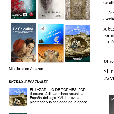
de el
—No s
escri
A bue
por e
tan j
©Pac
Mis libros en Amazon
Si 
trav
ENTRADAS POPULARES
EL LAZARILLO DE TORMES, PDF
(Lectura fácil castellano actual, la
España del siglo XVI, la novela
picaresca y la sociedad de la época)