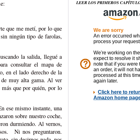
LEER LOS PRIMEROS CAPÍTUL
e:
te que me metí, por lo que
sin ningún tipo de farolas,
cando la salida, llegué a
ara consultar el mapa de
o, en el lado derecho de la
vo de muy alta gama. Al ver
, más que por quién, por lo
En ese mismo instante, una
anzaron sobre nuestro coche,
eron durmiendo. Al vernos,
osos. Ni nos preguntaron.
ato, sin decirnos nada, nos