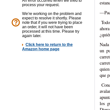
estan
—Paco
Todos
ahora
¿quié
Nada 
un pu
carre
carre
quien
que p
Condu
avala
apunt
los g
Diero