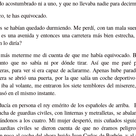
do acostumbrado ni a uno, y que no llevaba nadie para decirm
, te has equivocado.
 se habían quedado durmiendo. Me perdí, con tan mala suer
 es una avenida y entonces una carretera más bien estrecha, 
n lo diría?
más meterme me di cuenta de que me había equivocado. Bus
nto que no sabía ni por dónde tirar. Así que me paré p
teras, para ver si era capaz de aclararme. Apenas hube parad
tera se abrió una puerta, por la que salía un coche deporti
 iba al volante, me entraron los siete temblores del miserere
asó en el mismo instante.
cía en persona el rey emérito de los españoles de arriba. 
ncha de guardias civiles, con linternas y metralletas, se abal
ándonos a los cuatro. Mi mujer despertó, mis cuñados sigui
uardias civiles se dieron cuenta de que no éramos peligr
n paso al coche del ahora huido Juan Carlos de Borbón, y al r