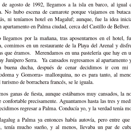
 de agosto de 1992, llegamos a la isla en barco, al igual q
a. No hubo escena de camarote porque viajamos en butaca
ús, ni teníamos hotel en Magaluf; aunque, fue la idea inici
n apartamento en Palma ciudad, cerca del Castillo de Bellver
llegamos por la mañana, tras aposentarnos en el hotel, f
, comimos en un restaurante de la Playa del Arenal y disf
tas que éramos. Merendamos en una pastelería que hay en una
ay Junípero Serra. Ya cansados regresamos al apartamento y 
a buena ducha, después de cenar decidimos ir con mi 
odoma y Gomorra» mallorquina, no es para tanto, al meno
l turismo de borrachera francés, se le iguala.
mos ganas de fiesta, aunque estábamos muy cansados, la no
e confortable precisamente. Aguantamos hasta las tres y med
ecidimos regresar a Palma. Conducía yo, y la verdad tenía mo
galug a Palma ya entonces había autovía, pero entre que 
, tenía mucho sueño, y al menos, llevaba un par de cuba