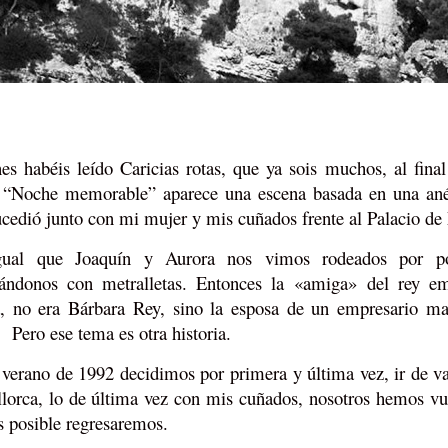
es habéis leído Caricias rotas, que ya sois muchos, al final
o “Noche memorable” aparece una escena basada en una ané
cedió junto con mi mujer y mis cuñados frente al Palacio de
gual que Joaquín y Aurora nos vimos rodeados por pol
ándonos con metralletas. Entonces la «amiga» del rey em
a, no era Bárbara Rey, sino la esposa de un empresario m
 Pero ese tema es otra historia.
 verano de 1992 decidimos por primera y última vez, ir de v
lorca, lo de última vez con mis cuñados, nosotros hemos vu
es posible regresaremos.