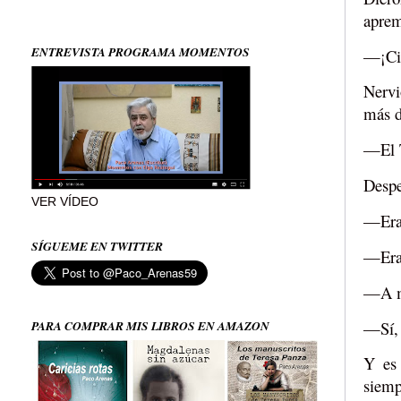
aprem
ENTREVISTA PROGRAMA MOMENTOS
—¡Cir
Nervi
más d
—El T
Despe
VER VÍDEO
—Era 
SÍGUEME EN TWITTER
—Era 
—A mí
—Sí, 
PARA COMPRAR MIS LIBROS EN AMAZON
Y es 
siemp