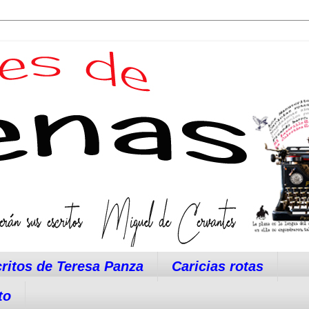
ritos de Teresa Panza
Caricias rotas
to