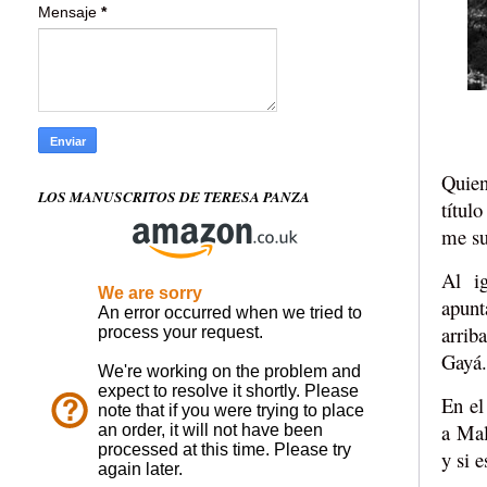
Mensaje
*
Quien
LOS MANUSCRITOS DE TERESA PANZA
títul
me su
Al i
apunt
arrib
Gayá.
En el
a Mal
y si 