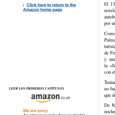
El 13
novel
autob
por u
Como 
Palma
turis
de Fr
y un
la «S
con e
Tenía
no fu
LEER LOS PRIMEROS CAPÍTULOS
que d
De Ma
noche