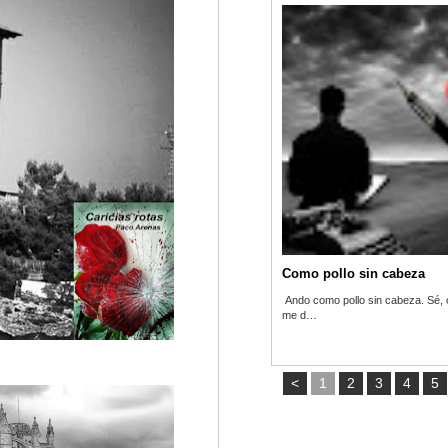
Como pollo sin cabeza
Ando como pollo sin cabeza. Sé, o
me d…
<
1
2
3
4
5